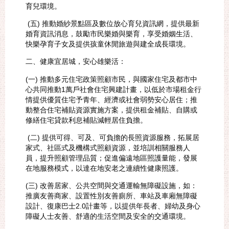
育兒環境。
(五) 推動婚紗景點區及數位放心育兒資訊網，提供最新
婚育資訊消息，鼓勵市民樂婚與樂育，享受婚姻生活、
快樂孕育子女及提供孩童休閒旅遊與建全成長環境。
二、健康宜居城，安心雄樂活：
(一) 推動多元住宅政策照顧市民，與國家住宅及都市中
心共同推動1萬戶社會住宅興建計畫，以低於市場租金行
情提供優質住宅予青年、經濟或社會弱勢安心居住；推
動整合住宅補貼資源實施方案，提供租金補貼、自購或
修繕住宅貸款利息補貼減輕居住負擔。
(二) 提供可得、可及、可負擔的長照資源服務，拓展居
家式、社區式及機構式照顧資源，並培訓相關服務人
員，提升照顧管理品質；促進偏遠地區照護量能，發展
在地服務模式，以達在地安老之連續性健康照護。
(三) 改善居家、公共空間與交通運輸無障礙設施，如：
推廣友善商家、設置性別友善廁所、車站及車廂無障礙
設計、復康巴士2.0計畫等，以提供年長者、婦幼及身心
障礙人士友善、舒適的生活空間及安全的交通環境。