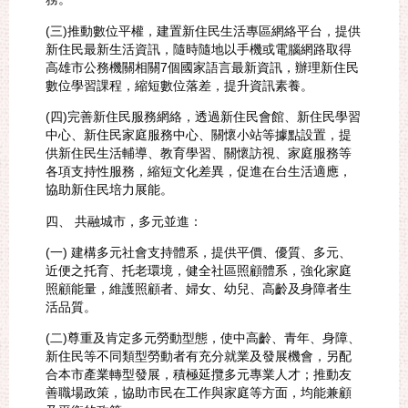
(三)推動數位平權，建置新住民生活專區網絡平台，提供
新住民最新生活資訊，隨時隨地以手機或電腦網路取得
高雄市公務機關相關7個國家語言最新資訊，辦理新住民
數位學習課程，縮短數位落差，提升資訊素養。
(四)完善新住民服務網絡，透過新住民會館、新住民學習
中心、新住民家庭服務中心、關懷小站等據點設置，提
供新住民生活輔導、教育學習、關懷訪視、家庭服務等
各項支持性服務，縮短文化差異，促進在台生活適應，
協助新住民培力展能。
四、 共融城市，多元並進：
(一) 建構多元社會支持體系，提供平價、優質、多元、
近便之托育、托老環境，健全社區照顧體系，強化家庭
照顧能量，維護照顧者、婦女、幼兒、高齡及身障者生
活品質。
(二)尊重及肯定多元勞動型態，使中高齡、青年、身障、
新住民等不同類型勞動者有充分就業及發展機會，另配
合本市產業轉型發展，積極延攬多元專業人才；推動友
善職場政策，協助市民在工作與家庭等方面，均能兼顧