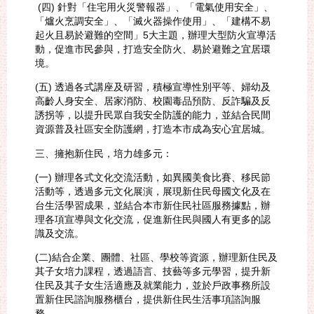
(四) 針對「住宅用火災警報器」、「電氣使用安全」、
「爐火烹調安全」、「滅火器操作使用」、「建構不易
起火且易於避難的空間」5大主題，辦理大型防火宣導活
動，促進市民參與，打造安全防火、易於避難之宜居環
境。
(五) 透過各式講座及研習，積極宣導性別平等、婦幼及
高齡人身安全、居家消防、校園毒品預防、反詐騙及反
誘拐等，以提升民眾自我安全防護的能力，並結合民間
資源普及社區安全防護網，打造本市成為安心宜居城。
三、擁抱新住民，培力雄多元：
(一) 辦理各式文化交流活動，如異國美食比賽、移民節
活動等，透過多元文化展演，展現新住民母國文化及在
台生活學習成果，並結合本市新住民社區服務據點，辦
理各項宣導與文化交流，促進新住民與國人有更多的認
識及交流。
(二)結合企業、團體、社區、學校等資源，辦理新住民及
其子女培力課程，透過語言、技藝等多元學習，提升新
住民及其子女生活適應及就業能力，並於戶政事務所設
置新住民諮詢服務櫃台，提供新住民生活事項諮詢服
務。