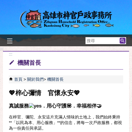
跳到主要內容區塊
搜
尋
:::
:::
機關首長
首頁
關於我們
機關首長
💖梓心彌情 官懷永安💖
真誠服務
．用心守護💟．幸福相伴🤝
在梓官、彌陀、永安這片充滿人情味的土地上，我們始終秉持
**「以民為本、用心服務」**的信念，將每一次戶政服務，都視
為一份責任與承諾。