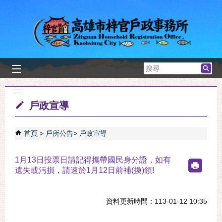
跳到主要內容區塊
搜
尋
:::
:::
戶政宣導
首頁
戶所公告
戶政宣導
1月13日投票日請記得攜帶國民身分證，如有
遺失或污損，請速於1月12日前補(換)領!
資料更新時間：113-01-12 10:35