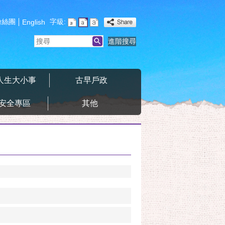
粉絲團
字級:
English
搜
進階搜尋
尋
人生大小事
古早戶政
安全專區
其他