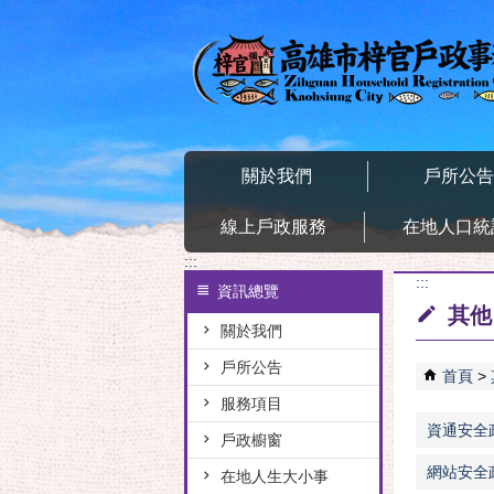
跳到主要內容區塊
關於我們
戶所公
線上戶政服務
在地人口統
:::
:::
資訊總覽
其他
關於我們
戶所公告
首頁
服務項目
資通安全
戶政櫥窗
網站安全
在地人生大小事