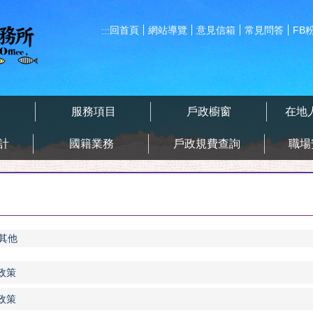
回首頁
網站導覽
意見信箱
常見問答
FB
:::
告
服務項目
戶政櫥窗
在地
計
國籍業務
戶政規費查詢
職場
其他
政策
政策