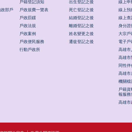
戶籍登記須知
出生登記之後
線上申
內政部戶
戶政規費一覽表
死亡登記之後
線上預
戶政罰鍰
結婚登記之後
線上查
戶政法規
離婚登記之後
身分證
戶政案例
姓名變更之後
大宗戶
戶政便民服務
遷徙登記之後
電子戶
行動戶政所
高雄市
高雄市
同性伴
高雄市
機關檔
戶籍資
報服務
高雄市