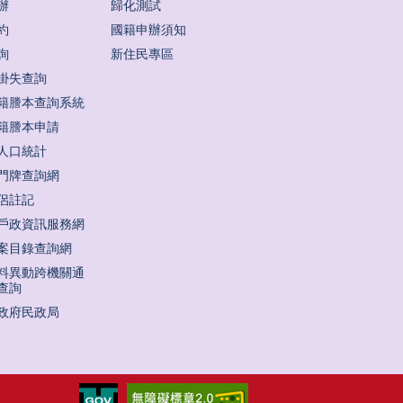
辦
歸化測試
約
國籍申辦須知
詢
新住民專區
掛失查詢
籍謄本查詢系統
籍謄本申請
人口統計
門牌查詢網
侶註記
戶政資訊服務網
案目錄查詢網
料異動跨機關通
查詢
政府民政局