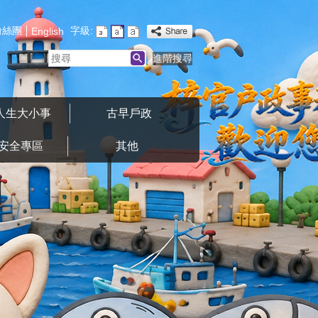
粉絲團
字級:
English
搜
進階搜尋
尋
人生大小事
古早戶政
安全專區
其他