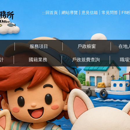
回首頁
網站導覽
意見信箱
常見問答
FB
:::
告
服務項目
戶政櫥窗
在地
計
國籍業務
戶政規費查詢
職場