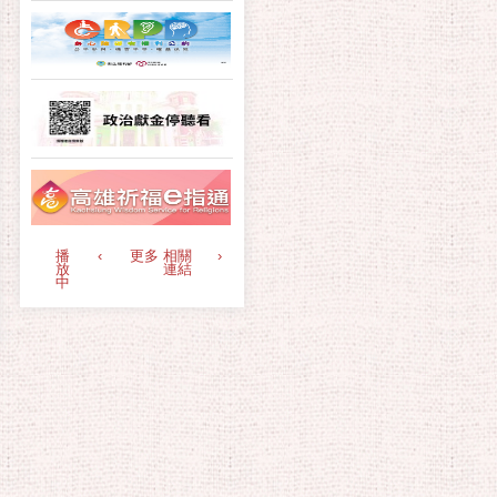
播
‹
更多 相關
›
放
連結
中