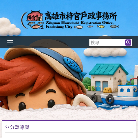
跳到主要內容區塊
搜
尋
:::
分眾導覽